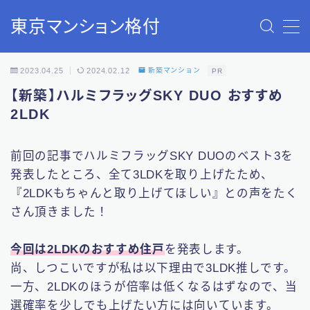
東京マンション格付
2023.04.25
2024.02.12
新築マンション
PR
ホーム
【新築】ハルミフラッグSKY DUO おすすめ
2LDK
新築
前回の記事でハルミフラッグSKY DUOのベスト3を
中古
発表したところ、全て3LDKを取り上げたため、
『2LDKもちゃんと取り上げてほしい』との声をたく
コラム
さん頂きました！
今回は2LDKのおすすめ住戸
を発表します。
尚、しつこいですが私は以下理由で3LDK推しです。
一方、2LDKのほうが倍率は低くなるはずなので、当
選確率を少しでも上げたい方には向いています。