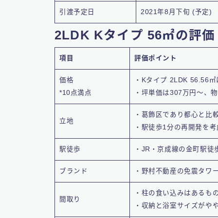
引渡予定日
2021年8月下旬 (予定)
2LDK Kタイプ 56㎡の評価
項目
評価ポイント
価格
・Kタイプ 2LDK 56.56㎡
*10点満点
・坪単価は307万円〜、
・葛飾区であり都心と比
立地
・駅徒歩1分の再開発を考
駅徒歩
・JR・京成線の金町駅徒
ブランド
・野村不動産の免震タワ
・柱の食い込みはあるも
間取り
・収納と浴室サイズがや