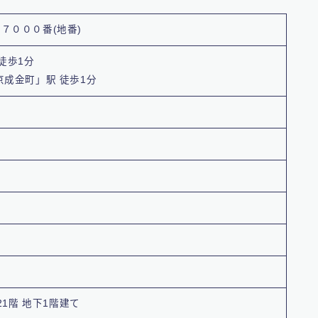
７０００番(地番)
徒歩1分
京成金町」駅 徒歩1分
)
21階 地下1階建て