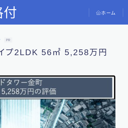
格付
ホーム
ン
PR
2LDK 56㎡ 5,258万円
ホーム
新築
中古
コラム