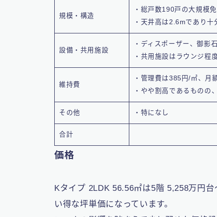
・総戸数190戸の大規模
規模・構造
・天井高は2.6mであり十
・ディスポーザー、御影
設備・共用施設
・共用施設はラウンジ程
・管理費は385円/㎡、月額
維持費
・やや割高であるものの
その他
・特になし
合計
価格
Kタイプ 2LDK 56.56㎡は5階 5,2
い得な坪単価になっています。