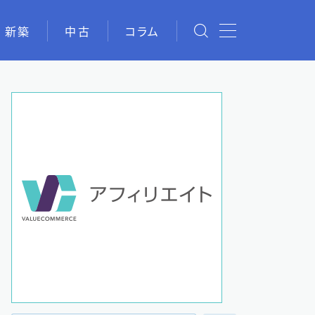
新築
中古
コラム