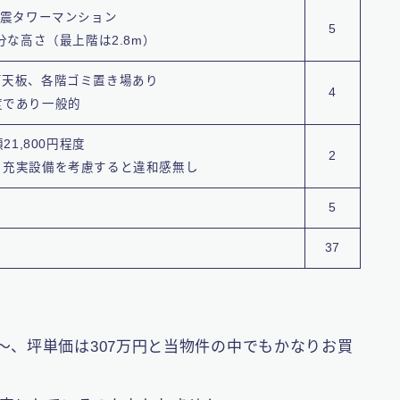
免震タワーマンション
5
分な高さ（最上階は2.8m）
石天板、各階ゴミ置き場あり
4
度であり一般的
21,800円程度
2
、充実設備を考慮すると違和感無し
5
37
58万円台〜、坪単価は307万円と当物件の中でもかなりお買