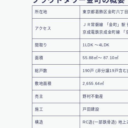
所在地
東京都葛飾区金町六丁目
ＪＲ常磐線 「金町」駅 
アクセス
京成電鉄京成金町線 「
間取り
1LDK ～4LDK
面積
55.88㎡～ 87.10㎡
総戸数
190戸 (非分譲19戸含む
敷地面積
2,655.64㎡
売主
野村不動産
施工
戸田建設
構造
RC造(一部鉄骨造) 地上