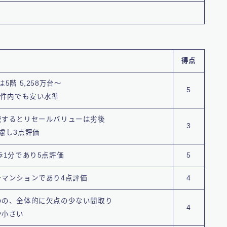
得点
は5階 5,258万台〜
5
物件内でも安い水準
較するとリセールバリューは劣後
3
慮し3点評価
歩1分であり5点評価
5
ーマンションであり4点評価
4
のの、全体的に欠点の少ない間取り
4
や小さい